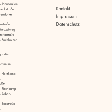
 – Hansaallee
Kontakt
beckstraße
llendorfer
Impressum
Datenschutz
hnstraße
stalozziweg
toriastraße
 Buchholzer
–
uartier
–
ntrum im
– Herzkamp
–
raße
– Rischkamp
 Robert-
 Seestraße
–