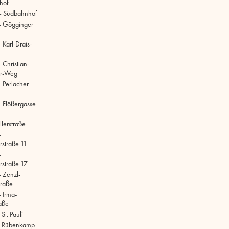
hof
– Südbahnhof
– Gögginger
Karl-Drais-
 Christian-
r-Weg
 Perlacher
 Flößergasse
–
lerstraße
–
rstraße 11
–
rstraße 17
 Zenzl-
raße
 Irma-
aße
t. Pauli
 Rübenkamp