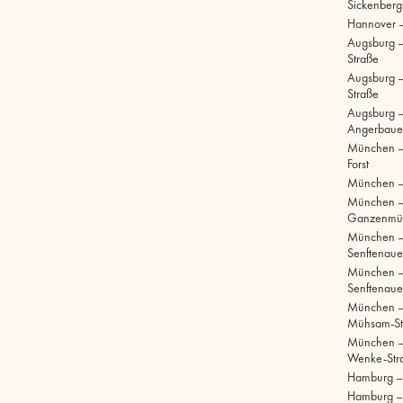
Sickenberg
Hannover 
Augsburg 
Straße
Augsburg – 
Straße
Augsburg –
Angerbaue
München –
Forst
München –
München 
Ganzenmül
München 
Senftenaue
München 
Senftenaue
München –
Mühsam-St
München –
Wenke-Str
Hamburg – S
Hamburg –