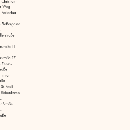
 Christian-
r-Weg
 Perlacher
 Flößergasse
–
lerstraße
–
rstraße 11
–
rstraße 17
 Zenzl-
raße
 Irma-
aße
t. Pauli
 Rübenkamp
–
r Straße
–
raße