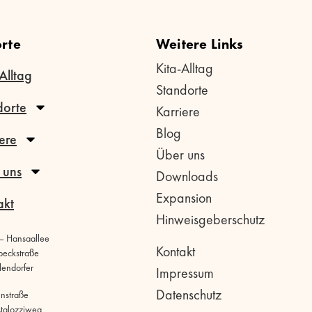
rte
Weitere Links
Kita-Alltag
Alltag
Standorte
dorte
Karriere
Blog
ere
Über uns
 uns
Downloads
Expansion
akt
Hinweisgeberschutz
 – Hansaallee
Kontakt
beckstraße
llendorfer
Impressum
Datenschutz
hnstraße
stalozziweg