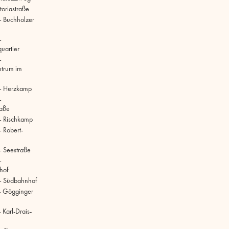
toriastraße
 Buchholzer
–
uartier
–
ntrum im
– Herzkamp
–
raße
– Rischkamp
 Robert-
 Seestraße
–
hof
– Südbahnhof
– Gögginger
Karl-Drais-