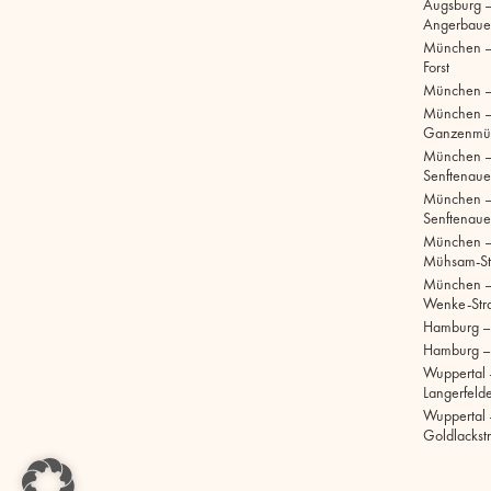
Augsburg –
Angerbaue
München –
Forst
München –
München 
Ganzenmül
München 
Senftenaue
München 
Senftenaue
München –
Mühsam-St
München –
Wenke-Str
Hamburg – S
Hamburg –
Wuppertal 
Langerfelde
Wuppertal 
Goldlackst