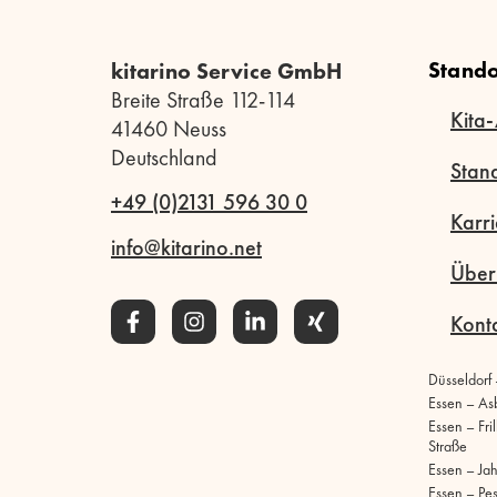
Stando
kitarino Service GmbH
Breite Straße 112-114
Kita-
41460 Neuss
Deutschland
Stan
+49 (0)2131 596 30 0
Karri
info@kitarino.net
Über
Kont
Düsseldorf
Essen – As
Essen – Fri
Straße
Essen – Ja
Essen – Pe