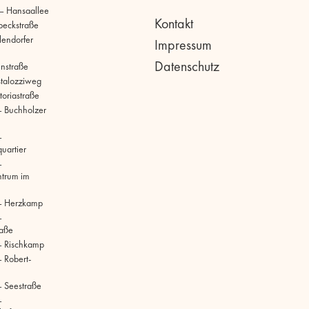
 – Hansaallee
Kontakt
beckstraße
llendorfer
Impressum
Datenschutz
hnstraße
stalozziweg
toriastraße
 Buchholzer
–
uartier
–
ntrum im
– Herzkamp
–
raße
– Rischkamp
 Robert-
 Seestraße
–