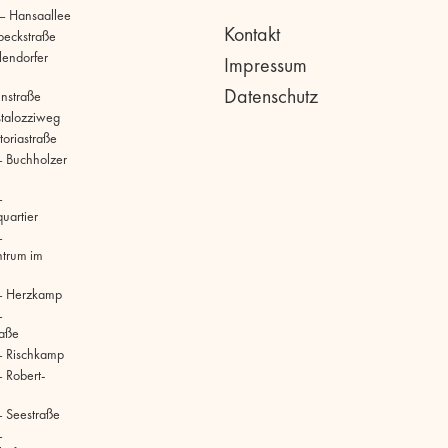
 – Hansaallee
Kontakt
beckstraße
llendorfer
Impressum
Datenschutz
hnstraße
stalozziweg
toriastraße
 Buchholzer
–
uartier
–
ntrum im
– Herzkamp
–
raße
– Rischkamp
 Robert-
 Seestraße
–