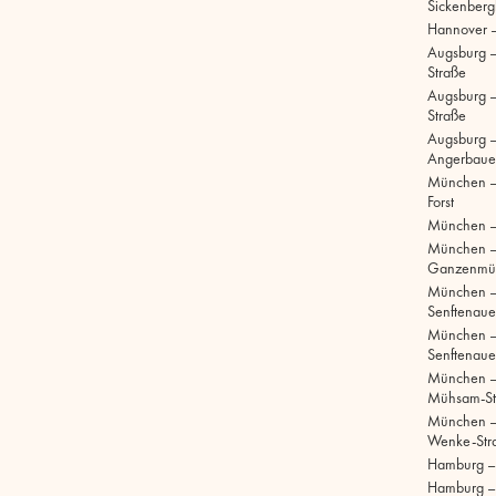
Sickenberg
Hannover 
Augsburg 
Straße
Augsburg – 
Straße
Augsburg –
Angerbaue
München –
Forst
München –
München 
Ganzenmül
München 
Senftenaue
München 
Senftenaue
München –
Mühsam-St
München –
Wenke-Str
Hamburg – S
Hamburg –