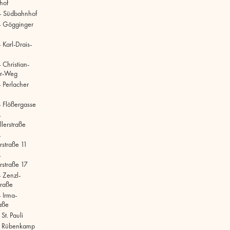
hof
– Südbahnhof
– Gögginger
Karl-Drais-
 Christian-
r-Weg
 Perlacher
 Flößergasse
–
lerstraße
–
rstraße 11
–
rstraße 17
 Zenzl-
raße
 Irma-
aße
t. Pauli
 Rübenkamp