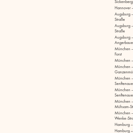
Sickenberg
Hannover 
Augsburg 
Straße
Augsburg – 
Straße
Augsburg –
Angerbaue
München –
Forst
München –
München 
Ganzenmül
München 
Senftenaue
München 
Senftenaue
München –
Mühsam-St
München –
Wenke-Str
Hamburg – S
Hamburg –