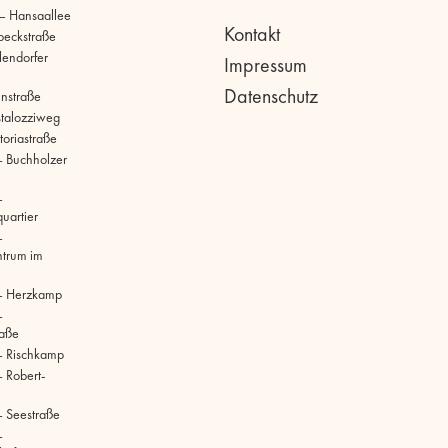
 – Hansaallee
Kontakt
beckstraße
llendorfer
Impressum
Datenschutz
hnstraße
stalozziweg
toriastraße
 Buchholzer
–
uartier
–
ntrum im
– Herzkamp
–
raße
– Rischkamp
 Robert-
 Seestraße
–