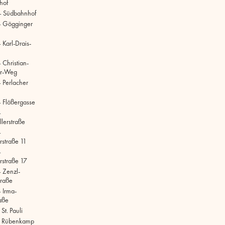
hof
– Südbahnhof
– Gögginger
Karl-Drais-
 Christian-
r-Weg
 Perlacher
 Flößergasse
–
lerstraße
–
rstraße 11
–
rstraße 17
 Zenzl-
raße
 Irma-
aße
t. Pauli
 Rübenkamp