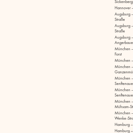
Sickenberg
Hannover 
Augsburg 
Straße
Augsburg – 
Straße
Augsburg –
Angerbaue
München –
Forst
München –
München 
Ganzenmül
München 
Senftenaue
München 
Senftenaue
München –
Mühsam-St
München –
Wenke-Str
Hamburg – S
Hamburg –