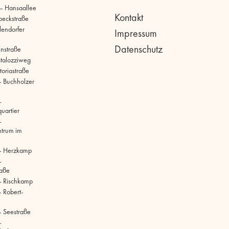
 – Hansaallee
Kontakt
beckstraße
llendorfer
Impressum
Datenschutz
hnstraße
stalozziweg
toriastraße
 Buchholzer
–
uartier
–
ntrum im
– Herzkamp
–
raße
– Rischkamp
 Robert-
 Seestraße
–