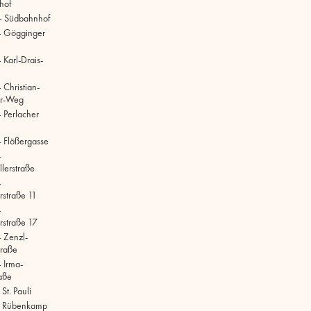
hof
– Südbahnhof
– Gögginger
Karl-Drais-
 Christian-
r-Weg
 Perlacher
 Flößergasse
–
lerstraße
–
rstraße 11
–
rstraße 17
 Zenzl-
raße
 Irma-
aße
t. Pauli
 Rübenkamp