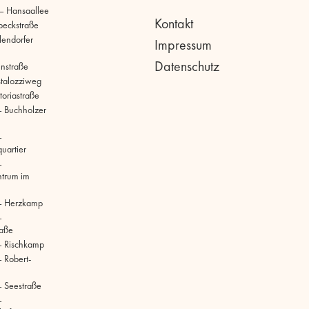
 – Hansaallee
Kontakt
beckstraße
llendorfer
Impressum
Datenschutz
hnstraße
stalozziweg
toriastraße
 Buchholzer
–
uartier
–
ntrum im
– Herzkamp
–
raße
– Rischkamp
 Robert-
 Seestraße
–