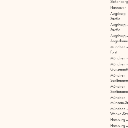
Sickenberg
Hannover 
Augsburg 
Straße
Augsburg – 
Straße
Augsburg –
Angerbaue
München –
Forst
München –
München 
Ganzenmül
München 
Senftenaue
München 
Senftenaue
München –
Mühsam-St
München –
Wenke-Str
Hamburg – S
Hamburg –