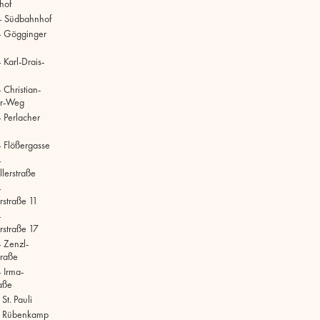
hof
– Südbahnhof
– Gögginger
Karl-Drais-
 Christian-
r-Weg
 Perlacher
 Flößergasse
–
lerstraße
–
rstraße 11
–
rstraße 17
 Zenzl-
raße
 Irma-
aße
t. Pauli
 Rübenkamp