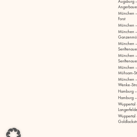
Augsburg –
Angerbaue
München –
Forst
München –
München 
Ganzenmül
München 
Senftenaue
München 
Senftenaue
München –
Mühsam-St
München –
Wenke-Str
Hamburg – S
Hamburg –
Wuppertal 
Langerfelde
Wuppertal 
Goldlackst