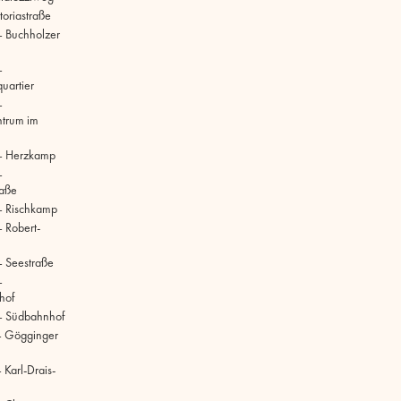
toriastraße
 Buchholzer
–
uartier
–
ntrum im
– Herzkamp
–
raße
– Rischkamp
 Robert-
 Seestraße
–
hof
– Südbahnhof
– Gögginger
Karl-Drais-