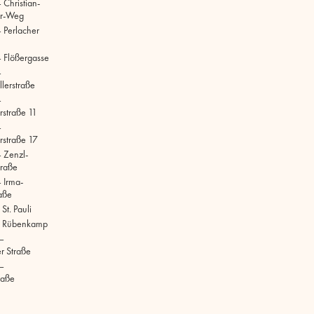
 Christian-
r-Weg
 Perlacher
 Flößergasse
–
lerstraße
–
rstraße 11
–
rstraße 17
 Zenzl-
raße
 Irma-
aße
t. Pauli
 Rübenkamp
–
r Straße
–
raße