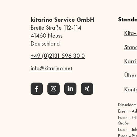
Stando
kitarino Service GmbH
Breite Straße 112-114
Kita-
41460 Neuss
Deutschland
Stan
+49 (0)2131 596 30 0
Karri
info@kitarino.net
Über
Kont
Düsseldorf
Essen – As
Essen – Fri
Straße
Essen – Ja
Essen – Pe