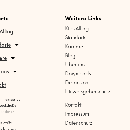
rte
Weitere Links
Kita-Alltag
Alltag
Standorte
dorte
Karriere
Blog
ere
Über uns
 uns
Downloads
Expansion
akt
Hinweisgeberschutz
 – Hansaallee
Kontakt
beckstraße
llendorfer
Impressum
Datenschutz
hnstraße
stalozziweg