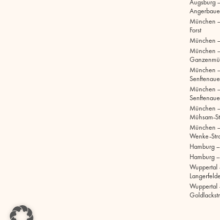
Augsburg –
Angerbaue
München –
Forst
München –
München 
Ganzenmül
München 
Senftenaue
München 
Senftenaue
München –
Mühsam-St
München –
Wenke-Str
Hamburg – S
Hamburg –
Wuppertal 
Langerfelde
Wuppertal 
Goldlackst