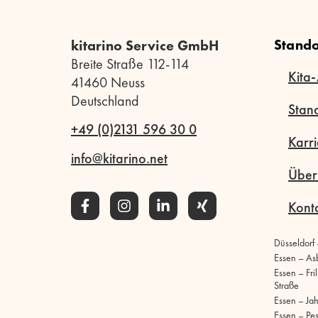
Stando
kitarino Service GmbH
Breite Straße 112-114
Kita-
41460 Neuss
Deutschland
Stan
+49 (0)2131 596 30 0
Karri
info@kitarino.net
Über
Kont
Düsseldorf
Essen – As
Essen – Fri
Straße
Essen – Ja
Essen – Pe