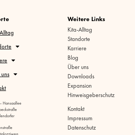
rte
Weitere Links
Kita-Alltag
Alltag
Standorte
dorte
Karriere
Blog
ere
Über uns
 uns
Downloads
Expansion
akt
Hinweisgeberschutz
 – Hansaallee
Kontakt
beckstraße
llendorfer
Impressum
Datenschutz
hnstraße
stalozziweg