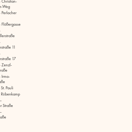
 Christian-
r-Weg
 Perlacher
 Flößergasse
–
lerstraße
–
rstraße 11
–
rstraße 17
 Zenzl-
raße
 Irma-
aße
t. Pauli
 Rübenkamp
–
r Straße
–
raße