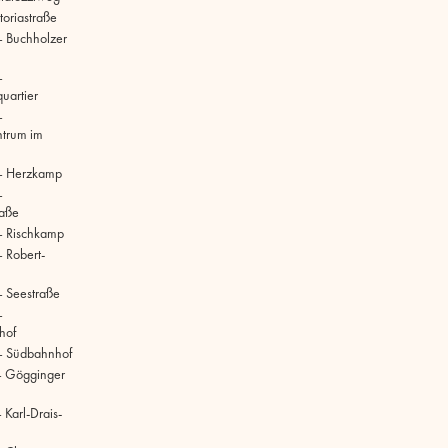
toriastraße
 Buchholzer
–
uartier
–
ntrum im
– Herzkamp
–
raße
– Rischkamp
 Robert-
 Seestraße
–
hof
– Südbahnhof
– Gögginger
Karl-Drais-