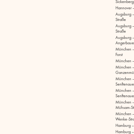
Sickenberg
Hannover 
Augsburg 
Straße
Augsburg – 
Straße
Augsburg –
Angerbaue
München –
Forst
München –
München 
Ganzenmül
München 
Senftenaue
München 
Senftenaue
München –
Mühsam-St
München –
Wenke-Str
Hamburg – S
Hamburg –