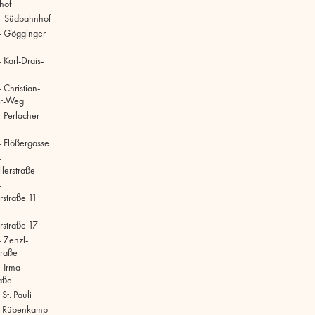
hof
– Südbahnhof
– Gögginger
Karl-Drais-
 Christian-
r-Weg
 Perlacher
 Flößergasse
–
lerstraße
–
rstraße 11
–
rstraße 17
 Zenzl-
raße
 Irma-
aße
t. Pauli
 Rübenkamp