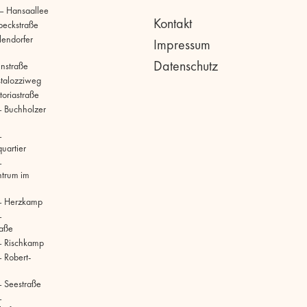
 – Hansaallee
Kontakt
beckstraße
llendorfer
Impressum
Datenschutz
hnstraße
stalozziweg
toriastraße
 Buchholzer
–
uartier
–
ntrum im
– Herzkamp
–
raße
– Rischkamp
 Robert-
 Seestraße
–