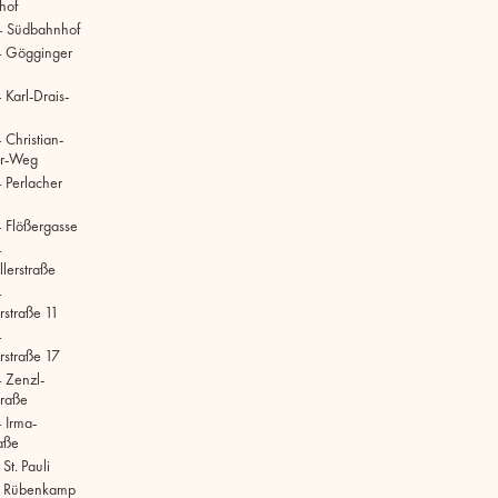
hof
– Südbahnhof
– Gögginger
Karl-Drais-
 Christian-
r-Weg
 Perlacher
 Flößergasse
–
lerstraße
–
rstraße 11
–
rstraße 17
 Zenzl-
raße
 Irma-
aße
t. Pauli
 Rübenkamp