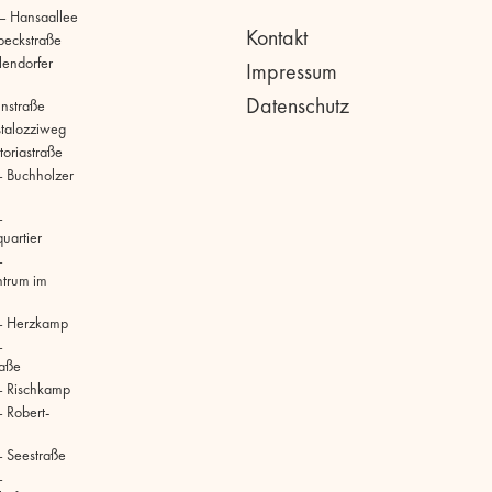
 – Hansaallee
Kontakt
beckstraße
llendorfer
Impressum
Datenschutz
hnstraße
stalozziweg
toriastraße
 Buchholzer
–
uartier
–
ntrum im
– Herzkamp
–
raße
– Rischkamp
 Robert-
 Seestraße
–