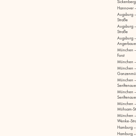
Sickenberg
Hannover 
Augsburg 
Straße
Augsburg – 
Straße
Augsburg –
Angerbaue
München –
Forst
München –
München 
Ganzenmül
München 
Senftenaue
München 
Senftenaue
München –
Mühsam-St
München –
Wenke-Str
Hamburg – S
Hamburg –