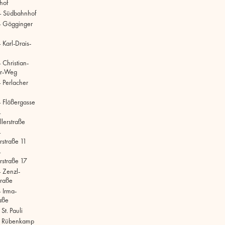
hof
– Südbahnhof
– Gögginger
Karl-Drais-
 Christian-
r-Weg
 Perlacher
 Flößergasse
–
lerstraße
–
rstraße 11
–
rstraße 17
 Zenzl-
raße
 Irma-
aße
t. Pauli
 Rübenkamp