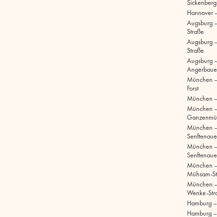
Sickenberg
Hannover 
Augsburg 
Straße
Augsburg – 
Straße
Augsburg –
Angerbaue
München –
Forst
München –
München 
Ganzenmül
München 
Senftenaue
München 
Senftenaue
München –
Mühsam-St
München –
Wenke-Str
Hamburg – S
Hamburg –