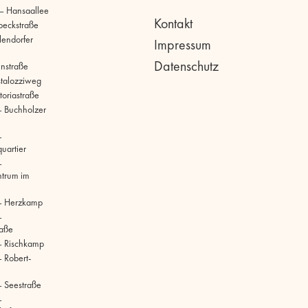
 – Hansaallee
Kontakt
beckstraße
llendorfer
Impressum
Datenschutz
hnstraße
stalozziweg
toriastraße
 Buchholzer
–
uartier
–
ntrum im
– Herzkamp
–
raße
– Rischkamp
 Robert-
 Seestraße
–