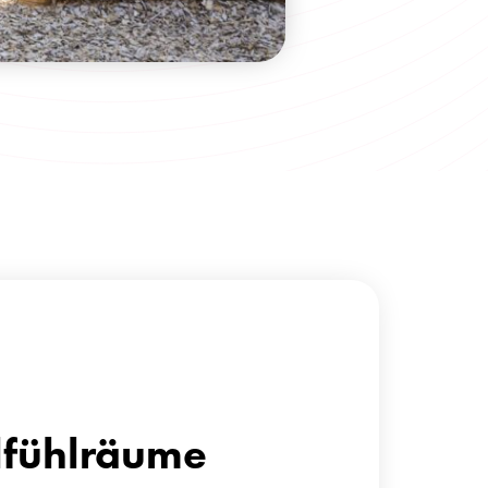
lfühlräume