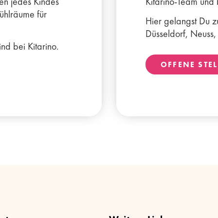
sen jedes Kindes
Kitarino-Team und 
ühlräume für
Hier gelangst Du z
Düsseldorf, Neuss
nd bei Kitarino.
OFFENE STE