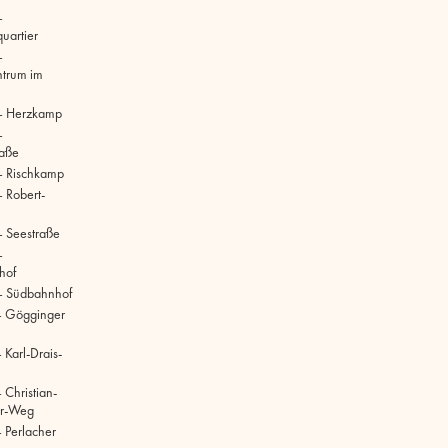
–
uartier
–
ntrum im
– Herzkamp
–
raße
– Rischkamp
 Robert-
 Seestraße
–
hof
– Südbahnhof
– Gögginger
Karl-Drais-
 Christian-
r-Weg
 Perlacher