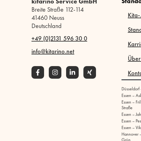
Stando
kitarino Service GmbH
Breite Straße 112-114
Kita-
41460 Neuss
Deutschland
Stan
+49 (0)2131 596 30 0
Karri
info@kitarino.net
Über
Kont
Düsseldorf
Essen – As
Essen – Fri
Straße
Essen – Ja
Essen – Pe
Essen – Vik
Hannover –
Grün