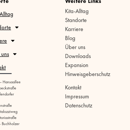
rte
Weitere Links
Kita-Alltag
Alltag
Standorte
dorte
Karriere
Blog
ere
Über uns
 uns
Downloads
Expansion
akt
Hinweisgeberschutz
 – Hansaallee
Kontakt
beckstraße
llendorfer
Impressum
Datenschutz
hnstraße
stalozziweg
toriastraße
 Buchholzer