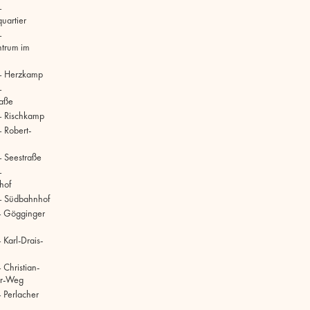
–
uartier
–
ntrum im
– Herzkamp
–
raße
– Rischkamp
 Robert-
 Seestraße
–
hof
– Südbahnhof
– Gögginger
Karl-Drais-
 Christian-
r-Weg
 Perlacher