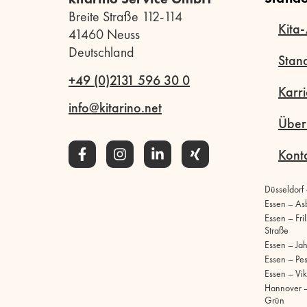
Breite Straße 112-114
Kita-
41460 Neuss
Deutschland
Stan
+49 (0)2131 596 30 0
Karri
info@kitarino.net
Über
Kont
Düsseldorf
Essen – As
Essen – Fri
Straße
Essen – Ja
Essen – Pe
Essen – Vik
Hannover –
Grün