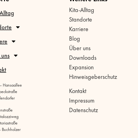
Kita-Alltag
Alltag
Standorte
dorte
Karriere
Blog
ere
Über uns
 uns
Downloads
Expansion
akt
Hinweisgeberschutz
 – Hansaallee
Kontakt
beckstraße
llendorfer
Impressum
Datenschutz
hnstraße
stalozziweg
toriastraße
 Buchholzer