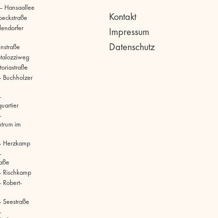
 – Hansaallee
Kontakt
beckstraße
llendorfer
Impressum
Datenschutz
hnstraße
stalozziweg
toriastraße
 Buchholzer
–
uartier
–
ntrum im
– Herzkamp
–
raße
– Rischkamp
 Robert-
 Seestraße
–