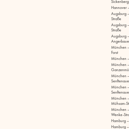
Sickenberg
Hannover 
Augsburg 
Straße
Augsburg – 
Straße
Augsburg –
Angerbaue
München –
Forst
München –
München 
Ganzenmül
München 
Senftenaue
München 
Senftenaue
München –
Mühsam-St
München –
Wenke-Str
Hamburg – S
Hamburg –