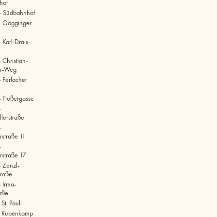
hof
– Südbahnhof
– Gögginger
Karl-Drais-
 Christian-
r-Weg
 Perlacher
 Flößergasse
–
lerstraße
–
rstraße 11
–
rstraße 17
 Zenzl-
raße
 Irma-
aße
t. Pauli
 Rübenkamp