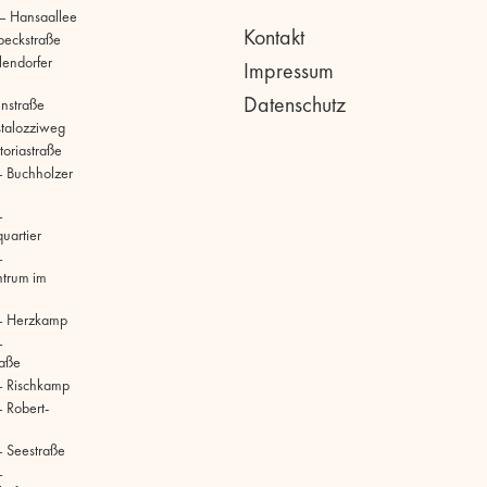
 – Hansaallee
Kontakt
beckstraße
llendorfer
Impressum
Datenschutz
hnstraße
stalozziweg
toriastraße
 Buchholzer
–
uartier
–
ntrum im
– Herzkamp
–
raße
– Rischkamp
 Robert-
 Seestraße
–