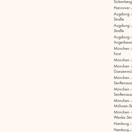
Sickenberg
Hannover 
Augsburg 
Straße
Augsburg – 
Straße
Augsburg –
Angerbaue
München –
Forst
München –
München 
Ganzenmül
München 
Senftenaue
München 
Senftenaue
München –
Mühsam-St
München –
Wenke-Str
Hamburg – S
Hamburg –