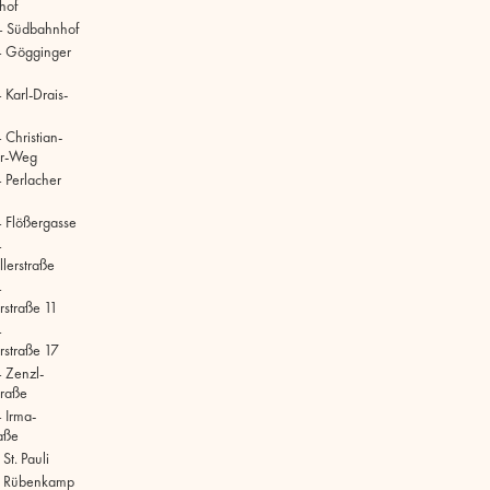
hof
– Südbahnhof
– Gögginger
Karl-Drais-
 Christian-
r-Weg
 Perlacher
 Flößergasse
–
lerstraße
–
rstraße 11
–
rstraße 17
 Zenzl-
raße
 Irma-
aße
t. Pauli
 Rübenkamp