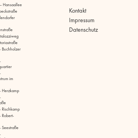
 – Hansaallee
Kontakt
beckstraße
llendorfer
Impressum
Datenschutz
hnstraße
stalozziweg
toriastraße
 Buchholzer
–
uartier
–
ntrum im
– Herzkamp
–
raße
– Rischkamp
 Robert-
 Seestraße
–