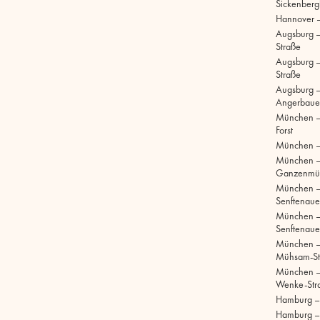
Sickenberg
Hannover 
Augsburg 
Straße
Augsburg – 
Straße
Augsburg –
Angerbaue
München –
Forst
München –
München 
Ganzenmül
München 
Senftenaue
München 
Senftenaue
München –
Mühsam-St
München –
Wenke-Str
Hamburg – S
Hamburg –