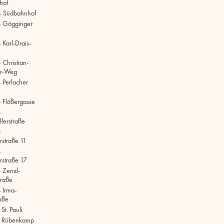
hof
– Südbahnhof
– Gögginger
Karl-Drais-
 Christian-
r-Weg
 Perlacher
 Flößergasse
–
lerstraße
–
rstraße 11
–
rstraße 17
 Zenzl-
raße
 Irma-
aße
t. Pauli
 Rübenkamp