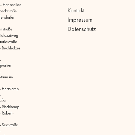
 – Hansaallee
Kontakt
beckstraße
llendorfer
Impressum
Datenschutz
hnstraße
stalozziweg
toriastraße
 Buchholzer
–
uartier
–
ntrum im
– Herzkamp
–
raße
– Rischkamp
 Robert-
 Seestraße
–