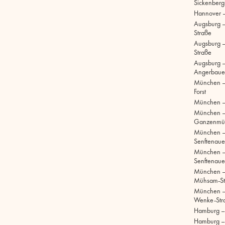
Sickenberg
Hannover 
Augsburg 
Straße
Augsburg – 
Straße
Augsburg –
Angerbaue
München –
Forst
München –
München 
Ganzenmül
München 
Senftenaue
München 
Senftenaue
München –
Mühsam-St
München –
Wenke-Str
Hamburg – S
Hamburg –