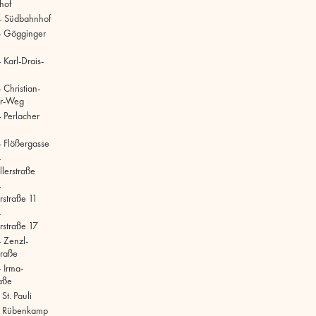
hof
– Südbahnhof
– Gögginger
Karl-Drais-
 Christian-
r-Weg
 Perlacher
 Flößergasse
–
lerstraße
–
rstraße 11
–
rstraße 17
 Zenzl-
raße
 Irma-
aße
t. Pauli
 Rübenkamp